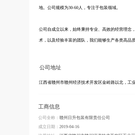
地。公司规模为30-60人，专注于包装领域。

公司自成立以来，始终秉持专业、高效的经营理念
术，以及经验丰富的团队，我们能够生产各类高品质
在产品质量方面，我们严格把控每一个环节，确保
公司地址
心，提供及时、周到的售前、售中、售后服务。

江西省赣州市赣州经济技术开发区金岭路以北，工
多年来，赣州日升包装有限责任公司在行业内积累
继续努力，不断提升自身实力，为客户提供更优质
工商信息
壮大。
公司全称：
赣州日升包装有限责任公司
成立日期：
2019-04-16