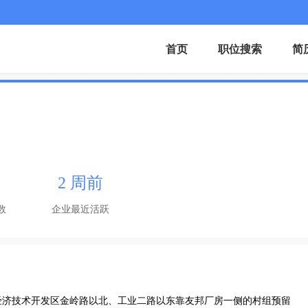
首页
职位搜索
简
2 周前
数
企业最近活跃
经济技术开发区金岭路以北、工业二路以东靠友邦厂房一侧的村组预留