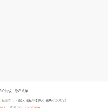
用户协议
隐私政策
可证编号：
(赣)人服证字{2020}第0901000723
933
客服QQ：
116202169