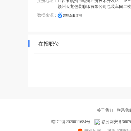
注册地址：
江西省赣州市赣州经济技术开发区工业
赣州天龙包装彩印有限公司包装车间二
数据来源：
在招职位
关于我们
联系我
赣ICP备2020011684号
赣公网安备360702
营业执照
求职·招聘热