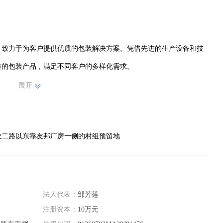
，致力于为客户提供优质的包装解决方案。凭借先进的生产设备和技
的包装产品，满足不同客户的多样化需求。

展开
产品符合行业标准和客户要求。同时，我们注重服务质量，以客户为中
业二路以东靠友邦厂房一侧的村组预留地
了良好的口碑，与众多客户建立了长期稳定的合作关系。未来，我们将
的产品和服务，以更好地适应市场的发展和变化，在包装领域持续发展
法人代表：
邹芳莲
注册资本：
10万元