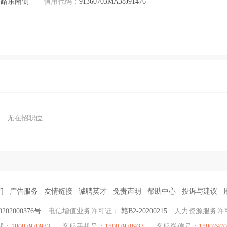
三路东南侧
信用代码：
91360703MA38J91476
楼
无在招职位
们
广告服务
友情链接
诚聘英才
免责声明
帮助中心
投诉与建议
02000376号
电信增值业务许可证：
赣B2-20200215
人力资源服务许
线：
18007970933
客服手机号：
18007970933
客服微信号：
18007970