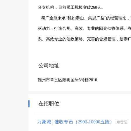
分支机构，目前员工规模突破260人。

   泰广金服秉承“稳如泰山、集思广益”的经营理念，致力于成为“中国金融企业最佳合作伙伴”。公司坚持以“合规+科技”为
驱动力，打造合规、高效、专业的阳光催收体系。
系、高效专业的催收策略、完善的合规管理，使泰
公司地址
赣州市章贡区阳明国际3号楼2810
在招职位
万象城 | 催收专员（2900-10000五险）
[章贡区]