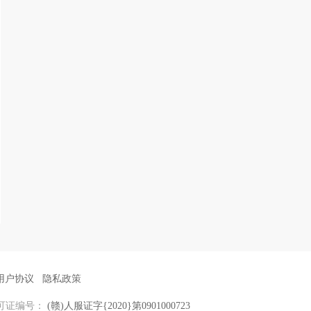
用户协议
隐私政策
可证编号：
(赣)人服证字{2020}第0901000723