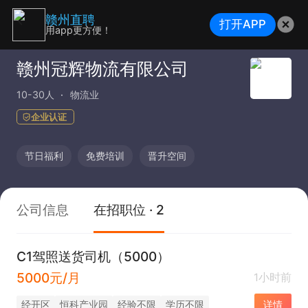
赣州直聘
打开APP
用app更方便！
赣州冠辉物流有限公司
10-30人
物流业
企业认证
节日福利
免费培训
晋升空间
公司信息
在招职位 · 2
C1驾照送货司机（5000）
5000元/月
1小时前
经开区
恒科产业园
经验不限
学历不限
详情