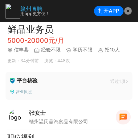
赣州直聘
打开APP
用app更方便！
鲜品业务员
5000-20000元/月
信丰县
经验不限
学历不限
招10人
更新：34分钟前
浏览：448次
平台核验
通过1项
营业执照
张女士
赣州温氏晶鸿食品有限公司
职位福利