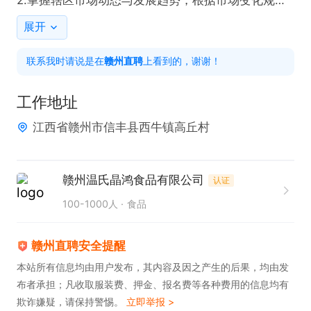
提出区域营销计划，并对公司销售策略、服务及新产
展开
品开发提供参考意见；

联系我时请说是在
赣州直聘
上看到的，谢谢！
3.拓展所辖地区销售渠道，与大客户建立长期稳定的
合作关系；

工作地址
4.调研市场需求，对比同行产品质量并及时反馈差
江西省赣州市信丰县西牛镇高丘村
异，跟踪并提出相关的改进建议。

任职要求：

1.从事销售行业，有丰富销售经验，沟通力强；

赣州温氏晶鸿食品有限公司
认证
2.有食品行业、快消品或猪肉类产品销售经验

100-1000人
食品
3.熟悉热鲜、中温、冷鲜白条及分割品产品特性。
赣州直聘安全提醒
本站所有信息均由用户发布，其内容及因之产生的后果，均由发
布者承担；凡收取服装费、押金、报名费等各种费用的信息均有
欺诈嫌疑，请保持警惕。
立即举报 >