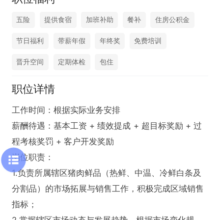
五险
提供食宿
加班补助
餐补
住房公积金
节日福利
带薪年假
年终奖
免费培训
晋升空间
定期体检
包住
职位详情
工作时间：根据实际业务安排

薪酬待遇：基本工资 + 绩效提成 + 超目标奖励 + 过
程考核奖罚 + 客户开发奖励

岗位职责：

1.负责所属辖区猪肉鲜品（热鲜、中温、冷鲜白条及
分割品）的市场拓展与销售工作，积极完成区域销售
指标；

2.掌握辖区市场动态与发展趋势，根据市场变化规律