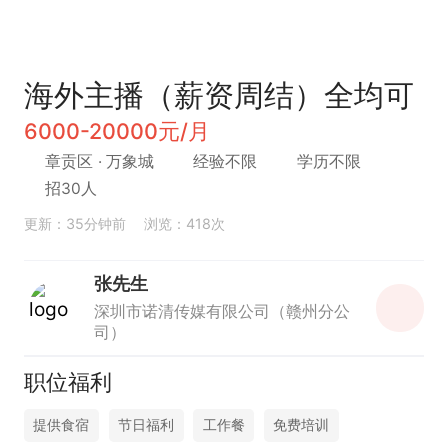
海外主播（薪资周结）全均可
6000-20000元/月
章贡区
· 万象城
经验不限
学历不限
招30人
更新：35分钟前
浏览：418次
张先生
深圳市诺清传媒有限公司（赣州分公
司）
职位福利
提供食宿
节日福利
工作餐
免费培训