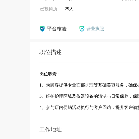
已投简历
29人
平台核验
营业执照
职位描述
岗位职责：
1、为顾客提供专业面部护理等基础美容服务，确保
3、维护护理区域及仪器设备的清洁与日常保养，保
4、参与店内促销活动执行与客户回访，提升客户满
工作地址