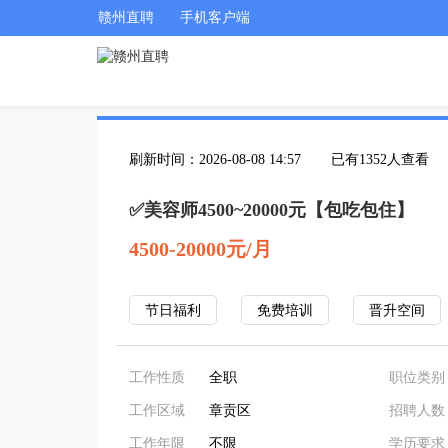
赣州直聘
手机客户端
刷新时间：2026-08-08 14:57
已有1352人查看
✅美容师4500~20000元【包吃包住】
4500-20000元/月
节日福利
免费培训
晋升空间
工作性质
全职
职位类别
工作区域
章贡区
招聘人数
工作年限
不限
学历要求