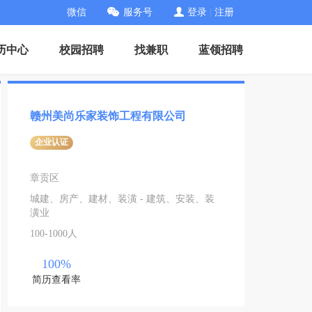
微信
服务号
登录
|
注册
历中心
校园招聘
找兼职
蓝领招聘
赣州美尚乐家装饰工程有限公司
企业认证
章贡区
城建、房产、建材、装潢 - 建筑、安装、装
潢业
100-1000人
100%
简历查看率