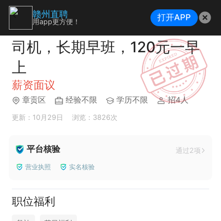
赣州直聘
打开APP
用app更方便！
司机，长期早班，120元一早
上
薪资面议
章贡区
经验不限
学历不限
招4人
更新：10月29日
浏览：3826次
平台核验
通过2项
营业执照
实名核验
职位福利