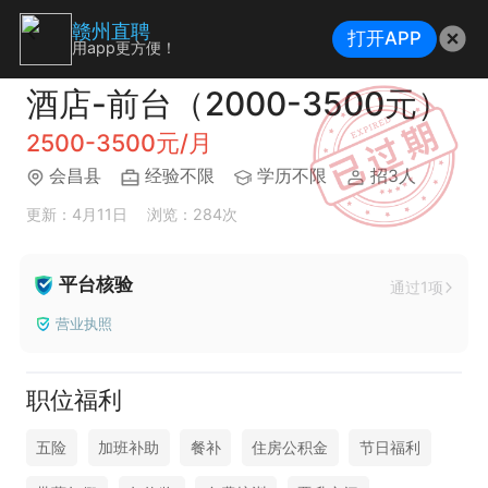
赣州直聘
打开APP
用app更方便！
酒店-前台（2000-3500元）
2500-3500元/月
会昌县
经验不限
学历不限
招3人
更新：4月11日
浏览：284次
平台核验
通过1项
营业执照
职位福利
五险
加班补助
餐补
住房公积金
节日福利