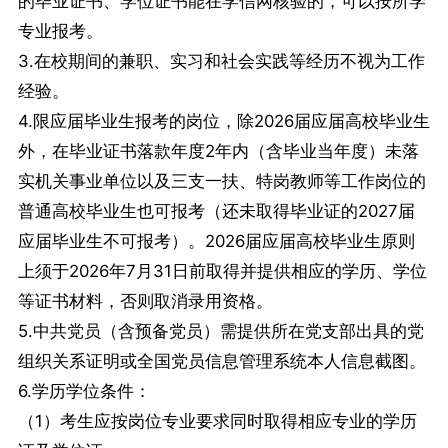
的毕业证书、学位证书能在学信网核验的，可以按所学
专业报考。
3.在校期间的兼职、实习和社会实践等经历不视为工作
经验。
4.限应届毕业生报考的岗位，除2026届应届高校毕业生
外，在毕业证书落款年度2年内（含毕业当年度）未落
实机关事业单位以及三支一扶、特岗教师等工作岗位的
普通高校毕业生也可报考（还未取得毕业证的2027届
应届毕业生不可报考）。2026届应届高校毕业生原则
上须于2026年7月31日前取得并提供相应的学历、学位
等证书材料，否则取消录用资格。
5.中共党员（含预备党员）需提供所在党支部出具的党
组织关系证明或全国党员信息管理系统本人信息截图。
6.学历学位条件：
（1）考生应按岗位专业要求同时取得相应专业的学历