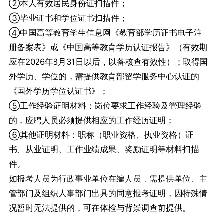
②本人有效居民身份证扫描件；
③毕业证书和学位证书扫描件；
④中国高等教育学生信息网《教育部学历证书电子注
册备案表》或《中国高等教育学历认证报告》（有效期
应在2026年8月31日以后，以备核查有效性）；取得国
外学历、学位的，需提供教育部留学服务中心认证的
《国外学历学位认证书》；
⑤工作经验证明材料：岗位要求工作经验及管理经验
的，应聘人员必须提供相应的工作经历证明；
⑥其他证明材料：职称（职业资格、执业资格）证
书、从业证明、工作业绩成果、奖励证明等材料扫描
件。
如报考人员为行政事业单位在编人员，需提供单位、主
管部门及组织人事部门出具的同意报考证明，因特殊情
况暂时无法提供的，可在体检与背景调查前提供。