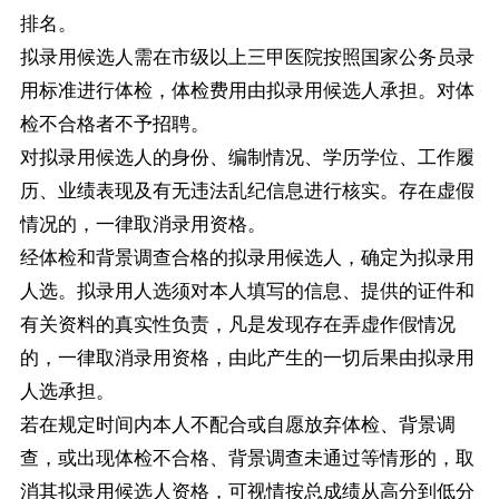
排名。
拟录用候选人需在市级以上三甲医院按照国家公务员录
用标准进行体检，体检费用由拟录用候选人承担。对体
检不合格者不予招聘。
对拟录用候选人的身份、编制情况、学历学位、工作履
历、业绩表现及有无违法乱纪信息进行核实。存在虚假
情况的，一律取消录用资格。
经体检和背景调查合格的拟录用候选人，确定为拟录用
人选。拟录用人选须对本人填写的信息、提供的证件和
有关资料的真实性负责，凡是发现存在弄虚作假情况
的，一律取消录用资格，由此产生的一切后果由拟录用
人选承担。
若在规定时间内本人不配合或自愿放弃体检、背景调
查，或出现体检不合格、背景调查未通过等情形的，取
消其拟录用候选人资格，可视情按总成绩从高分到低分