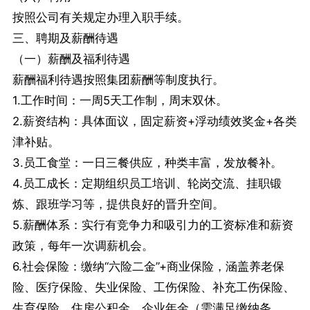
按照公司有关规定办理入职手续。
三、聘期及薪酬待遇
（一）薪酬及福利待遇
薪酬福利待遇按照集团薪酬等制度执行。
1.工作时间：一周5天工作制，周末双休。
2.薪资结构：具体面议，固定薪资+浮动绩效奖金+各类
津补贴。
3.员工食堂：一日三餐供应，种类丰富，发放餐补。
4.员工成长：定期组织员工培训、轮岗交流、挂职锻
炼、跟班学习等，提供良好的晋升空间。
5.薪酬体系：实行有竞争力和吸引力的工资标准和薪资
政策，每年一次调薪机会。
6.社会保险：缴纳“六险二金”+商业保险，涵盖养老保
险、医疗保险、失业保险、工伤保险、补充工伤保险、
生育保险、住房公积金、企业年金（需满足缴纳条