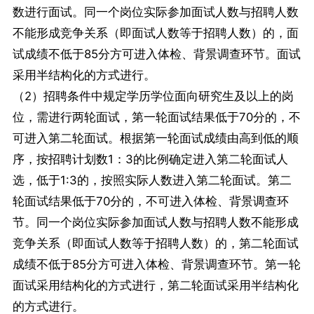
数进行面试。同一个岗位实际参加面试人数与招聘人数
不能形成竞争关系（即面试人数等于招聘人数）的，面
试成绩不低于85分方可进入体检、背景调查环节。面试
采用半结构化的方式进行。
（2）招聘条件中规定学历学位面向研究生及以上的岗
位，需进行两轮面试，第一轮面试结果低于70分的，不
可进入第二轮面试。根据第一轮面试成绩由高到低的顺
序，按招聘计划数1：3的比例确定进入第二轮面试人
选，低于1:3的，按照实际人数进入第二轮面试。第二
轮面试结果低于70分的，不可进入体检、背景调查环
节。同一个岗位实际参加面试人数与招聘人数不能形成
竞争关系（即面试人数等于招聘人数）的，第二轮面试
成绩不低于85分方可进入体检、背景调查环节。第一轮
面试采用结构化的方式进行，第二轮面试采用半结构化
的方式进行。