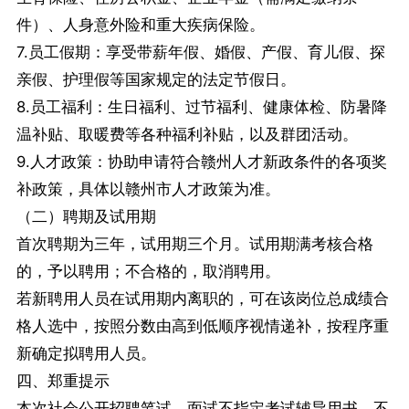
件）、人身意外险和重大疾病保险。
7.员工假期：享受带薪年假、婚假、产假、育儿假、探
亲假、护理假等国家规定的法定节假日。
8.员工福利：生日福利、过节福利、健康体检、防暑降
温补贴、取暖费等各种福利补贴，以及群团活动。
9.人才政策：协助申请符合赣州人才新政条件的各项奖
补政策，具体以赣州市人才政策为准。
（二）聘期及试用期
首次聘期为三年，试用期三个月。试用期满考核合格
的，予以聘用；不合格的，取消聘用。
若新聘用人员在试用期内离职的，可在该岗位总成绩合
格人选中，按照分数由高到低顺序视情递补，按程序重
新确定拟聘用人员。
四、郑重提示
本次社会公开招聘笔试、面试不指定考试辅导用书，不