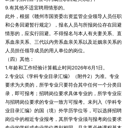
9.有其他不适宜聘用情形的。
此外，根据《赣州市国资委出资监管企业领导人员任职
和公务回避暂行规定》，报名人员与所报岗位存在回避
情形的，应实行回避。不得报名与本人有夫妻关系、直
系血亲关系、三代以内旁系血亲关系以及近姻亲关系的
人员担任领导成员的用人单位的岗位。
（四）其他：
1.年龄和工作经验计算截止时间2026年6月1日。
2.专业以《学科专业目录汇编》（附件2）为准。专业
要求为大类的，所学专业只要符合其中任何一个分类目
录，即可报考；招聘岗位要求具体专业的，所学专业应
与招聘岗位要求的专业一致方可报考。未列入《学科专
业目录汇编》的国（境）外学历学位等，可以选择招聘
岗位中的相近专业报考，其所学专业须与报考岗位要求
专业的学科或专业学位类别相同，且主要必修课程基本