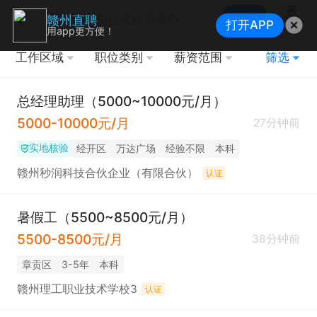
搜索
赣州直聘
打开APP
地图
用app更方便！
工作区域
职位类别
薪资范围
筛选
总经理助理（5000~10000元/月）
5000-10000元/月
27分钟前
实地核验
经开区
万达广场
经验不限
本科
赣州秒润科技合伙企业（有限合伙）
认证
暑假工（5500~8500元/月）
5500-8500元/月
38分钟前
章贡区
3-5年
本科
赣州理工职业技术学校3
认证