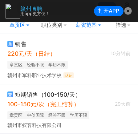
搜索
赣州直聘
打开APP
地图
用app更方便！
章贡区
职位类别
薪资范围
筛选
销售
兼
220元/天（日结）
10分钟前
章贡区
经验不限
学历不限
赣州市军科职业技术学校
认证
短期销售（100-150/天）
兼
100-150元/次（完工结算）
29天前
章贡区
中创国际
经验不限
学历不限
赣州市蚁客科技有限公司