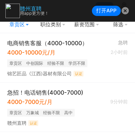
搜索
赣州直聘
打开APP
地图
用app更方便！
章贡区
职位类别
薪资范围
筛选
电商销售客服（4000-10000）
急聘
4000-10000元/月
2小时前
章贡区
中创国际
经验不限
学历不限
锦艺匠品《江西)器材有限公司
认证
急招！电话销售(4000-7000)
4000-7000元/月
9分钟前
章贡区
万象城
经验不限
高中
赣州直聘
认证