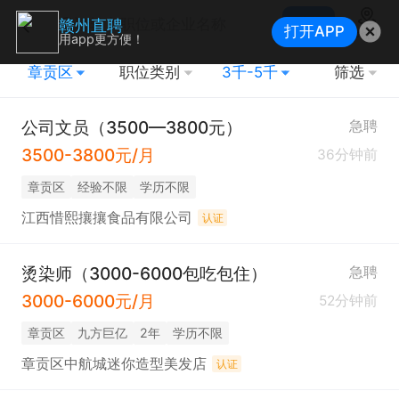
搜索
赣州直聘
打开APP
地图
用app更方便！
章贡区
职位类别
3千-5千
筛选
公司文员（3500—3800元）
急聘
3500-3800元/月
36分钟前
章贡区
经验不限
学历不限
江西惜熙攘攘食品有限公司
认证
烫染师（3000-6000包吃包住）
急聘
3000-6000元/月
52分钟前
章贡区
九方巨亿
2年
学历不限
章贡区中航城迷你造型美发店
认证