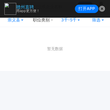
搜索
赣州直聘
打开APP
地图
用app更方便！
崇义县
职位类别
3千-5千
筛选
暂无数据