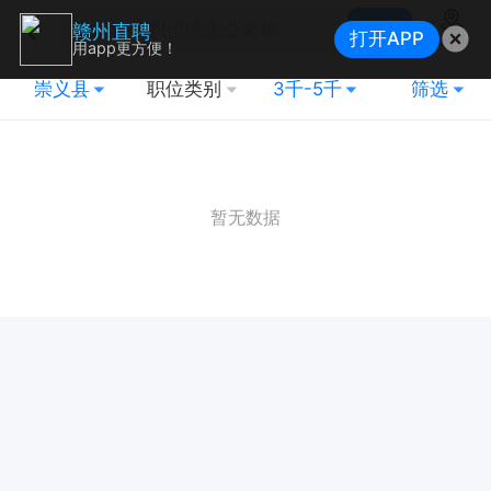
搜索
赣州直聘
打开APP
地图
用app更方便！
崇义县
职位类别
3千-5千
筛选
暂无数据