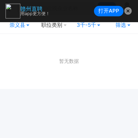
搜索
赣州直聘
打开APP
地图
用app更方便！
崇义县
职位类别
3千-5千
筛选
暂无数据