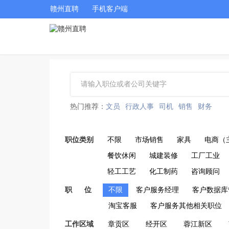
赣州直聘
手机客户端
热门推荐：
文员
行政人事
司机
销售
财务
职位类别
不限
市场销售
家具
电商（
餐饮休闲
城建装修
工厂工业
轻工工艺
化工制药
咨询顾问
职 位
不限
客户服务经理
客户数据库
淘宝客服
客户服务其他相关职位
工作区域
章贡区
经开区
蓉江新区