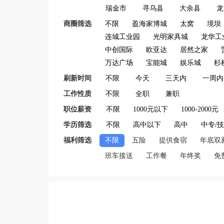
瑞金市
寻乌县
大余县
龙
商圈筛选
不限
盈海家博城
太窝
境坝
连城工业园
光明家具城
龙华工
中创国际
欧亚达
居然之家
万达广场
宝能城
娱乐城
杉
刷新时间
不限
今天
三天内
一周内
工作性质
不限
全职
兼职
职位薪资
不限
1000元以下
1000-2000元
学历筛选
不限
高中以下
高中
中专/
福利筛选
不限
五险
提供食宿
年底双
班车接送
工作餐
年终奖
免