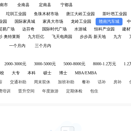
南市
全南县
定南县
宁都县
坨圳工业园
鱼珠木材市场
唐江大岭工业园
茶叶垇工业园
业园
国际家具城
家具大市场
龙岭工业园
赣南汽车城
中
贸易广场
达芬奇
国际时代广场
水游城
恒科产业园
建材
杉·奥特莱斯
九方巨亿
飞天电商园
步步高·新天地
九方
一个月内
三个月内
2000-3000元
3000-5000元
5000-8000元
8000-1.2万元
1.
技校
大专
本科
硕士
博士
MBA/EMBA
薪
交通补助
周末双休
加班补助
餐补
话补
房补
费培训
晋升空间
年度旅游
定期体检
包住