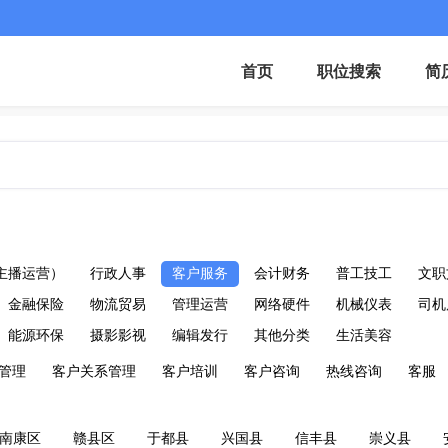
首页
职位搜索
简
主播运营）
行政人事
客户服务
会计财务
普工技工
文职
金融保险
物流贸易
管理运营
网络硬件
机械仪表
司机
能源环保
摄影影视
编辑发行
其他分类
生活美容
管理
客户关系管理
客户培训
客户咨询
热线咨询
客服
南康区
赣县区
于都县
兴国县
信丰县
崇义县