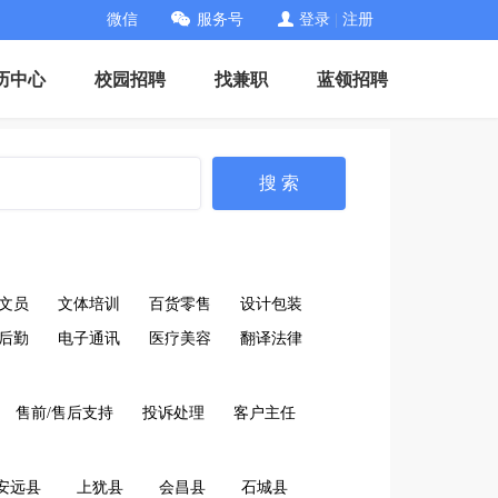
微信
服务号
登录
|
注册
历中心
校园招聘
找兼职
蓝领招聘
搜 索
文员
文体培训
百货零售
设计包装
后勤
电子通讯
医疗美容
翻译法律
售前/售后支持
投诉处理
客户主任
安远县
上犹县
会昌县
石城县